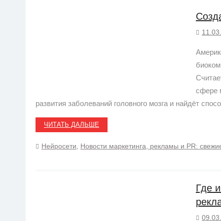
Созд
11.03
Америк
биоком
Считае
сфере 
развития заболеваний головного мозга и найдёт спос
ЧИТАТЬ ДАЛЬШЕ
Нейросети
,
Новости маркетинга, рекламы и PR: свежи
Где 
рекл
09.03