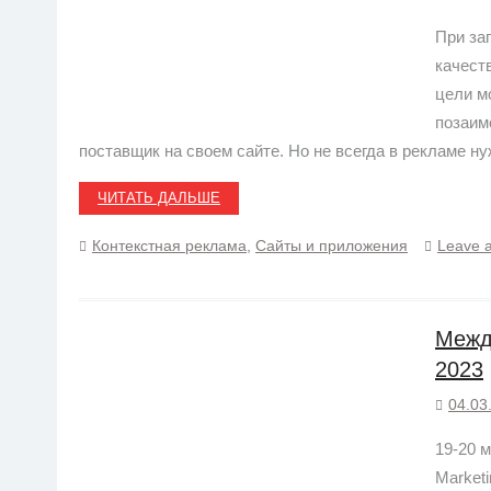
При за
качест
цели м
позаим
поставщик на своем сайте. Но не всегда в рекламе н
ЧИТАТЬ ДАЛЬШЕ
Контекстная реклама
,
Сайты и приложения
Leave 
Между
2023
04.03
19-20 
Market