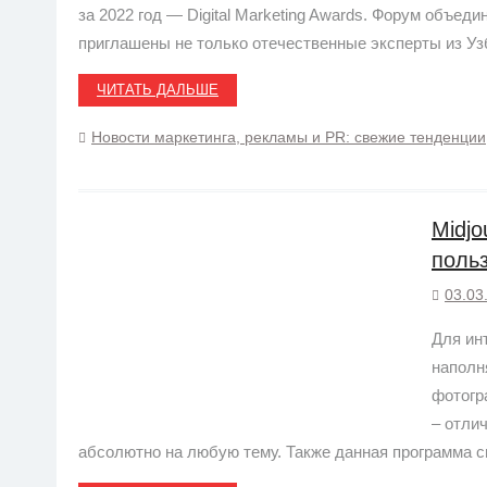
за 2022 год — Digital Marketing Awards. Форум объед
приглашены не только отечественные эксперты из Уз
ЧИТАТЬ ДАЛЬШЕ
Новости маркетинга, рекламы и PR: свежие тенденции
Midj
поль
03.03
Для ин
наполн
фотогр
– отли
абсолютно на любую тему. Также данная программа с