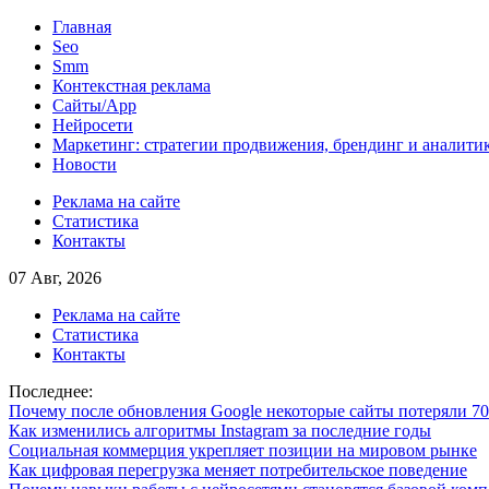
Skip
Главная
to
Seo
content
Smm
Контекстная реклама
Сайты/App
Нейросети
Маркетинг: стратегии продвижения, брендинг и аналити
Новости
Реклама на сайте
Статистика
Контакты
07 Авг, 2026
Реклама на сайте
Статистика
Контакты
Последнее:
Почему после обновления Google некоторые сайты потеряли 7
Как изменились алгоритмы Instagram за последние годы
Социальная коммерция укрепляет позиции на мировом рынке
Как цифровая перегрузка меняет потребительское поведение