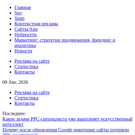
Skip
Главная
to
Seo
content
Smm
Контекстная реклама
Сайты/App
Нейросети
Маркетинг: стратегии продвижения, брендинг и
аналитика
Новости
Реклама на сайте
Статистика
Контакты
09 Авг, 2026
Реклама на сайте
Статистика
Контакты
Последнее:
Какие задачи PPC-специалиста уже выполняет искусственный
интеллект
Почему после обновления Google некоторые сайты потеряли