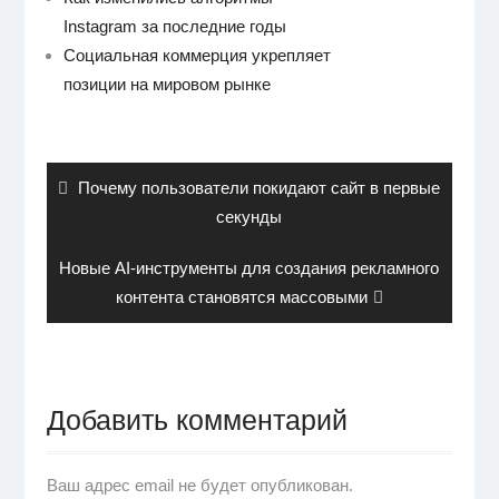
Instagram за последние годы
Социальная коммерция укрепляет
позиции на мировом рынке
Навигация
по
записям
Previous
Почему пользователи покидают сайт в первые
post:
секунды
Next
Новые AI-инструменты для создания рекламного
post:
контента становятся массовыми
Добавить комментарий
Ваш адрес email не будет опубликован.