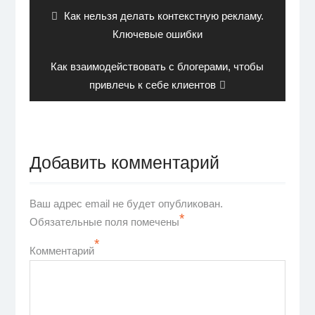
записям
Previous
Как нельзя делать контекстную рекламу.
post:
Ключевые ошибки
Next
Как взаимодействовать с блогерами, чтобы
post:
привлечь к себе клиентов
Добавить комментарий
Ваш адрес email не будет опубликован.
*
Обязательные поля помечены
*
Комментарий