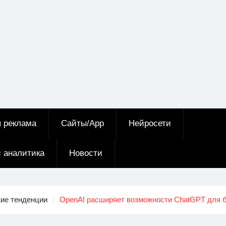
я реклама
Сайты/App
Нейросети
и аналитика
Новости
жие тенденции
OpenAI расширяет возможности ChatGPT для б