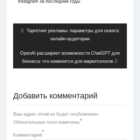
Instagram за последние годы
Навигация
по
записям
Previous
Таргетинг рекламы: параметры для охвата
post:
онлайн-аудитории
Next
OpenAI расширяет возможности ChatGPT для
post:
бизнеса: что изменится для маркетологов
Добавить комментарий
Ваш адрес email не будет опубликован.
*
Обязательные поля помечены
*
Комментарий