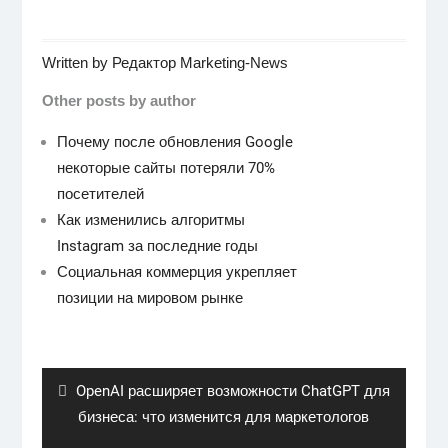
Written by
Редактор Marketing-News
Other posts by author
Почему после обновления Google
некоторые сайты потеряли 70%
посетителей
Как изменились алгоритмы
Instagram за последние годы
Социальная коммерция укрепляет
позиции на мировом рынке
Навигация
по
записям
Previous
OpenAI расширяет возможности ChatGPT для
post:
бизнеса: что изменится для маркетологов