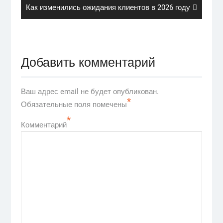
Next
Как изменились ожидания клиентов в 2026 году
post:
Добавить комментарий
Ваш адрес email не будет опубликован.
*
Обязательные поля помечены
*
Комментарий