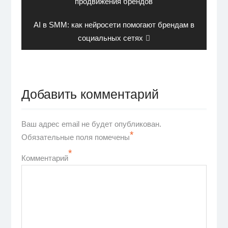
post:
продвижения брендов
Next
AI в SMM: как нейросети помогают брендам в
post:
социальных сетях
Добавить комментарий
Ваш адрес email не будет опубликован.
*
Обязательные поля помечены
*
Комментарий