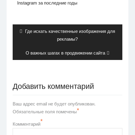
Instagram за последние годы
Навигация
по
записям
Previous
Где искать качественные изображения для
post:
рекламы?
Next
О важных шагах в продвижении сайта
post:
Добавить комментарий
Ваш адрес email не будет опубликован.
*
Обязательные поля помечены
*
Комментарий