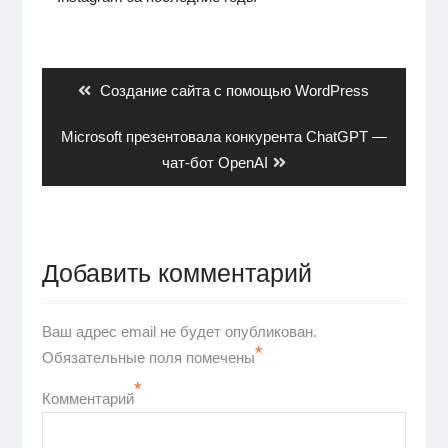
Навигация
по
записям
Previous
Создание сайта с помощью WordPress
post:
Next
Microsoft презентовала конкурента ChatGPT —
post:
чат-бот OpenAI
Добавить комментарий
Ваш адрес email не будет опубликован.
*
Обязательные поля помечены
*
Комментарий