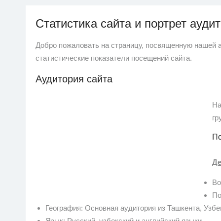
Статистика сайта и портрет ауди
Добро пожаловать на страницу, посвященную нашей 
статистические показатели посещений сайта.
Аудитория сайта
На
гр
По
Де
Во
По
География: Основная аудитория из Ташкента, Узбе
Язык: Русский, узбекский и английский языки.