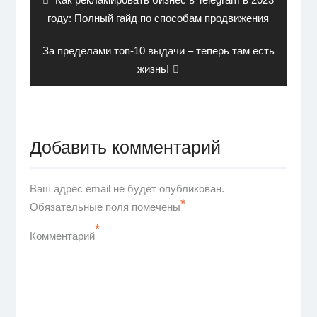
post:
году: Полный гайд по способам продвижения
Next
За пределами топ-10 выдачи – теперь там есть
post:
жизнь!
Добавить комментарий
Ваш адрес email не будет опубликован.
*
Обязательные поля помечены
*
Комментарий