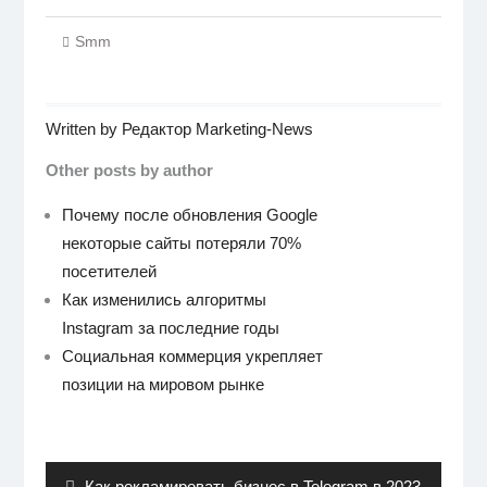
Smm
Written by
Редактор Marketing-News
Other posts by author
Почему после обновления Google
некоторые сайты потеряли 70%
посетителей
Как изменились алгоритмы
Instagram за последние годы
Социальная коммерция укрепляет
позиции на мировом рынке
Навигация
по
записям
Previous
Как рекламировать бизнес в Telegram в 2023