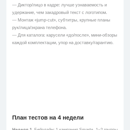
— Диктор/лицо в кадре: лучше узнаваемость и
удержание, чем закадровый текст с логотипом.
— Монтаж «jump-cut», субтитры, крупные планы
рук/лица/экрана телефона.
— Для каталога: карусели «до/после», мини-обзоры
каждой комплектации, упор на доставку/гарантию.
План тестов на 4 недели
Неделя 1.
Бейзлайн: 1 кампания Smart+, 1–2 группы