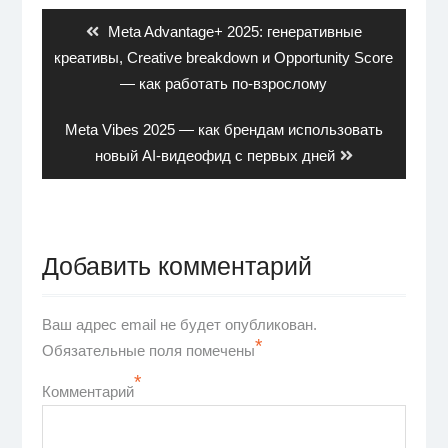
по
записям
Previous
Meta Advantage+ 2025: генеративные
post:
креативы, Creative breakdown и Opportunity Score
— как работать по-взрослому
Next
Meta Vibes 2025 — как брендам использовать
post:
новый AI-видеофид с первых дней
Добавить комментарий
Ваш адрес email не будет опубликован.
*
Обязательные поля помечены
*
Комментарий