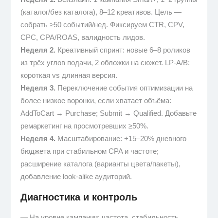
(каталог/без каталога), 8–12 креативов. Цель —
собрать ≥50 событий/нед. Фиксируем CTR, CPV,
CPC, CPA/ROAS, валидность лидов.
Неделя 2.
Креативный спринт: новые 6–8 роликов
из трёх углов подачи, 2 обложки на сюжет. LP-A/B:
короткая vs длинная версия.
Неделя 3.
Переключение события оптимизации на
более низкое воронки, если хватает объёма:
AddToCart → Purchase; Submit → Qualified. Добавьте
ремаркетинг на просмотревших ≥50%.
Неделя 4.
Масштабирование: +15–20% дневного
бюджета при стабильном CPA и частоте;
расширение каталога (варианты цвета/пакеты),
добавление look-alike аудиторий.
Диагностика и контроль
— На уровне кампании: частота, стабильность