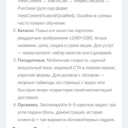
ViewContent → AddToCart → InitiateCheckout →
Purchase (для лид-форм:
ViewContent/Submit/Qualified). Ошибки в схемах
часто ломают обучение.
Каталог.
Повысьте качество карточек:
квадратные изображения ≥1080×1080, ясные
названия, цена, скидка и сроки акции. Для услуг
— квази-каталог: набор пакетов или сценариев.
Посадочные.
Мобильная скорость, единый
визуальный язык, видимый CTA в первом экране,
короткие формы. Для роликов с обзором —
якорные таймкоды на странице с видео или
быстрые якоря «характеристики/комплектации/
доставка».
Органика.
Запланируйте 6–9 коротких видео: три
угла подачи (боль, демонстрация, история
клиента) × три варианта обложки/первых кадров.