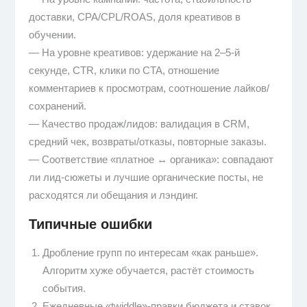
доставки, CPA/CPL/ROAS, доля креативов в
обучении.
— На уровне креативов: удержание на 2–5-й
секунде, CTR, клики по CTA, отношение
комментариев к просмотрам, соотношение лайков/
сохранений.
— Качество продаж/лидов: валидация в CRM,
средний чек, возвраты/отказы, повторные заказы.
— Соответствие «платное ↔ органика»: совпадают
ли лид-сюжеты и лучшие органические посты, не
расходятся ли обещания и лэндинг.
Типичные ошибки
Дробление групп по интересам «как раньше».
Алгоритм хуже обучается, растёт стоимость
события.
Ежедневные «twiddle»-правки бюджета и ставок.