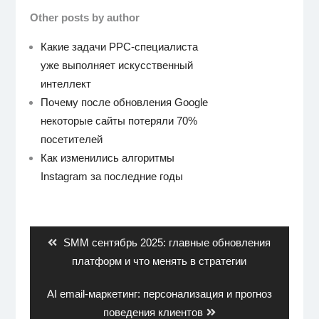
Other posts by author
Какие задачи PPC-специалиста
уже выполняет искусственный
интеллект
Почему после обновления Google
некоторые сайты потеряли 70%
посетителей
Как изменились алгоритмы
Instagram за последние годы
Навигация
по
записям
Previous
SMM сентябрь 2025: главные обновления
post:
платформ и что менять в стратегии
Next
AI email-маркетинг: персонализация и прогноз
post:
поведения клиентов